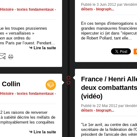
Publié le 3 Juin 2012 par Vendém
débats - biograph...
Histoire - textes fondamentaux -
En ces temps d'interrogations su
ue les troupes prussiennes
grandes manœuvres financières 
pes « versaillaises »
répercuter ici (et dans "répercute
on aux ordres du
de Robert Pollard, tant elle...
s Paris par l’ouest. Pendant...
Lire la suite
France / Henri All
 Collin
deux combattants 
Histoire - textes fondamentaux -
(vidéo)
Publié le 22 Mai 2012 par Vendé
débats - biograph...
12 Les raisons de renverser
à satiété décrire les méfaits de
it impitoyablement les conquêtes
"Le 1er avril, au centre des ca
secrétaire de la fédération d
Lire la suite
président de l'amicale des vét