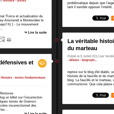
ns
Histoire - textes
problématique depuis que l’arg
tant il semble opposer l’intérêt..
onal “Force et actualisation du
ney Arismendi à Montevideo le
epcf.fr) 1 - Le mouvement
...
Lire la suite
La véritable histoi
du marteau
Publié le 9 Juillet 2012 par Vend
- débats - biograph...
 défensives et
reprise sur le blog d'el diablo, u
histoire de la faucille et du ma
Histoire - textes fondamentaux
blog. La faucille et le marteau,
communisme. Que cela plaise o
g un billet sur l’insurrection
elques textes de Gramsci
ctère insurrectionnel des
les...
Lire la suite