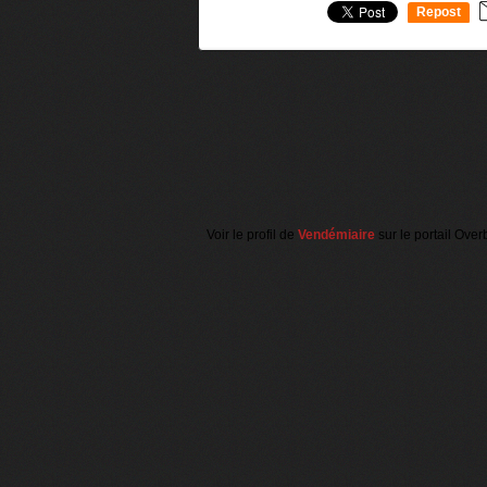
Repost
0
Voir le profil de
Vendémiaire
sur le portail Over