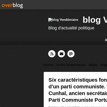
blog 
Blog d'actualité politique
A
histoire - textes fondamentaux - debats - biog
Six caractéristiques f
d’un parti communiste. 
Cunhal, ancien secrétai
Parti Communiste Port