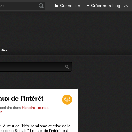
Connexion
+
Créer mon blog
tact
aux de l’intérêt
démiaire
dans
Histoire - textes
...
. Auteur de "Néolibéralisme et crise de la
ublique Sociale" Le taux de l’intérêt est