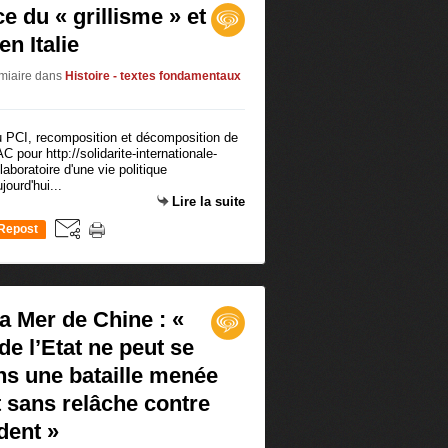
ce du « grillisme » et
en Italie
émiaire
dans
Histoire - textes fondamentaux
du PCI, recomposition et décomposition de
 AC pour http://solidarite-internationale-
 laboratoire d'une vie politique
ourd'hui...
Lire la suite
Repost
0
La Mer de Chine : «
 de l’Etat ne peut se
ns une bataille menée
 sans relâche contre
dent »