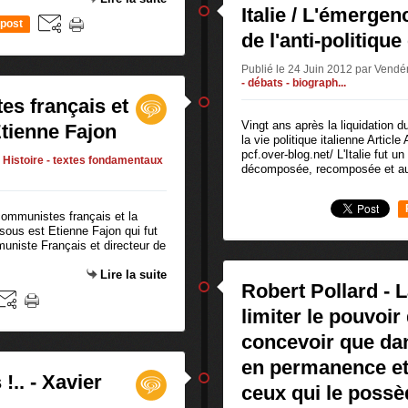
Italie / L'émergen
post
de l'anti-politique 
Publié le 24 Juin 2012 par Vend
- débats - biograph...
es français et
Vingt ans après la liquidation 
Etienne Fajon
la vie politique italienne Article
pcf.over-blog.net/ L'Italie fut un
Histoire - textes fondamentaux
décomposée, recomposée et auj
communistes français et la
ssous est Etienne Fajon qui fut
uniste Français et directeur de
Lire la suite
Robert Pollard - 
limiter le pouvoir
concevoir que da
en permanence et
.. - Xavier
ceux qui le possè