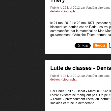
Publié le 22 Mai 2012 par Vendémiaire
dans
débats - biograph...
le 21 mai 2012 Le 22 mai 1871, pendant q
bloquent les sorties-est de Paris, les trou
commandées par le maréchal de Mac-Mah
gouvernement d’Adolphe Thiers entrent dan
Repost
0
Lutte de classes - Denis
Publié le 18 Mai 2012 par Vendémiaire
dans
débats - biograph...
Par Denis Collin • Débat • Mardi 01/05/20
l’ordre existant ne manquent pas. On peut 
« l’ordre » prétendument libéral qui détru
sociales et mine la démocratie....