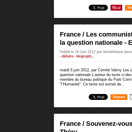
Re
0
France / Les communist
la question nationale - 
Publié le 18 Juin 2012 par Vendémiaire
dans
- débats - biograph...
mardi 5 juin 2012, par Comité Valmy Les 
question nationale L’auteur du texte ci-de
membre du bureau politique du Parti Comm
"l’Humanité". Ce texte est extrait de...
Repost
0
France / Souvenez-vous !
Théry