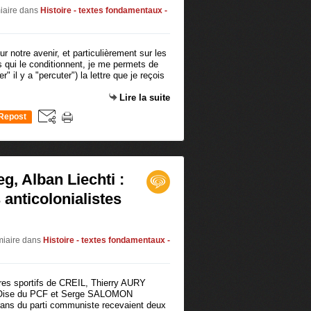
iaire
dans
Histoire - textes fondamentaux -
r notre avenir, et particulièrement sur les
qui le conditionnent, je me permets de
r" il y a "percuter") la lettre que je reçois
Lire la suite
Repost
0
eg, Alban Liechti :
anticolonialistes
miaire
dans
Histoire - textes fondamentaux -
dres sportifs de CREIL, Thierry AURY
e l'Oise du PCF et Serge SALOMON
érans du parti communiste recevaient deux