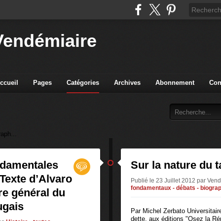
Vendémiaire
ccueil
Pages
Catégories
Archives
Abonnement
Con
raph...
ondamentales
Sur la nature du t
Texte d’Alvaro
Publié le 23 Juillet 2012 par Ven
fondamentaux - débats - biograph
re général du
ugais
Par Michel Zerbato Universitaire
dette, aux éditions "Osez la Rép