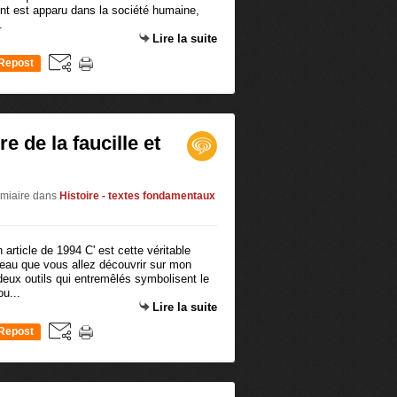
ent est apparu dans la société humaine,
.
Lire la suite
Repost
0
re de la faucille et
émiaire
dans
Histoire - textes fondamentaux
n article de 1994 C' est cette véritable
rteau que vous allez découvrir sur mon
 deux outils qui entremêlés symbolisent le
u...
Lire la suite
Repost
0