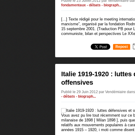
Publié le 23 Juillet 2012 par Vendémiaire
da
fondamentaux - débats - biograph...
[...] Texte rédigé pour le meeting internati
marxisme”, organisé par la fondation Rod
15 septembre 2001. (Traduction PB pour L
communiste, bilan et perspectives Le XXe
Repost
0
Italie 1919-1920 : luttes
offensives
Publié le 29 Juin 2012 par Vendémiaire
dans
- débats - biograph...
Vous avez pu lire tout récemment sur ce blo
milanaise de 1898 [ Milan 1898 ], puis qu
relatifs aux mouvements populaires à cara
années 1915 – 1920, i moti comme disent 