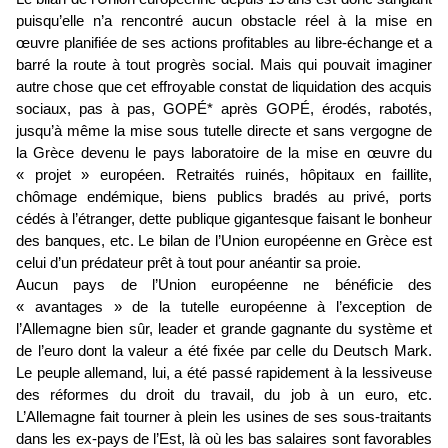
puisqu’elle n’a rencontré aucun obstacle réel à la mise en
œuvre planifiée de ses actions profitables au libre-échange et a
barré la route à tout progrès social. Mais qui pouvait imaginer
autre chose que cet effroyable constat de liquidation des acquis
sociaux, pas à pas, GOPÉ* après GOPÉ, érodés, rabotés,
jusqu’à même la mise sous tutelle directe et sans vergogne de
la Grèce devenu le pays laboratoire de la mise en œuvre du
« projet » européen. Retraités ruinés, hôpitaux en faillite,
chômage endémique, biens publics bradés au privé, ports
cédés à l’étranger, dette publique gigantesque faisant le bonheur
des banques, etc. Le bilan de l’Union européenne en Grèce est
celui d’un prédateur prêt à tout pour anéantir sa proie.
Aucun pays de l’Union européenne ne bénéficie des
« avantages » de la tutelle européenne à l’exception de
l’Allemagne bien sûr, leader et grande gagnante du système et
de l’euro dont la valeur a été fixée par celle du Deutsch Mark.
Le peuple allemand, lui, a été passé rapidement à la lessiveuse
des réformes du droit du travail, du job à un euro, etc.
L’Allemagne fait tourner à plein les usines de ses sous-traitants
dans les ex-pays de l’Est, là où les bas salaires sont favorables