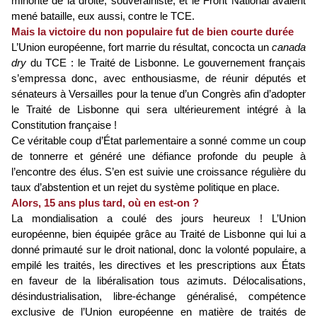
minorité de la droite, souverainiste, et le Front National avaient
mené bataille, eux aussi, contre le TCE.
Mais la victoire du non populaire fut de bien courte durée
L’Union européenne, fort marrie du résultat, concocta un
canada
dry
du TCE : le Traité de Lisbonne. Le gouvernement français
s’empressa donc, avec enthousiasme, de réunir députés et
sénateurs à Versailles pour la tenue d’un Congrès afin d’adopter
le Traité de Lisbonne qui sera ultérieurement intégré à la
Constitution française !
Ce véritable coup d’État parlementaire a sonné comme un coup
de tonnerre et généré une défiance profonde du peuple à
l’encontre des élus. S’en est suivie une croissance régulière du
taux d’abstention et un rejet du système politique en place.
Alors, 15 ans plus tard, où en est-on ?
La mondialisation a coulé des jours heureux ! L’Union
européenne, bien équipée grâce au Traité de Lisbonne qui lui a
donné primauté sur le droit national, donc la volonté populaire, a
empilé les traités, les directives et les prescriptions aux États
en faveur de la libéralisation tous azimuts. Délocalisations,
désindustrialisation, libre-échange généralisé, compétence
exclusive de l’Union européenne en matière de traités de