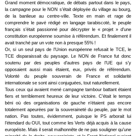
Grand moment démocratique, de débats partout dans le pays,
la campagne pour le NON s’était déployée du village au bourg,
de la banlieue au centre-ville. Texte en main et rage de
comprendre le pavé rédigé en langage tarabiscoté, le peuple
français s’était passionné pour décrypter le « projet » d’une
constitution européenne soumise à référendum. Et finalement il
avait tranché par un vote non à presque 55% !
Or, si un seul pays de l’Union européenne refusait le TCE, le
TCE disparaissait du paysage. Le NON de France fut donc
soutenu par des peuples d’autres pays de l’UE qui s’y
opposaient aussi mais étaient, eux, privés de référendum.
Volonté du peuple souverain de France et solidarité
internationale se sont ainsi conjuguées, tout naturellement.
Tous ceux qui avaient mené campagne tambour battant étaient
fiers et terriblement heureux de leur victoire. C’était le temps
béni où des organisations de gauche n’étaient pas encore
totalement apeurées par la souveraineté du peuple, par le mot
nation. Pas toutes, évidemment, puisque le PS arborait lui
l’étendard du OUI, tout comme les Verts déjà acquis à la cause
européiste. Mais il serait malhonnête de ne pas souligner qu’une