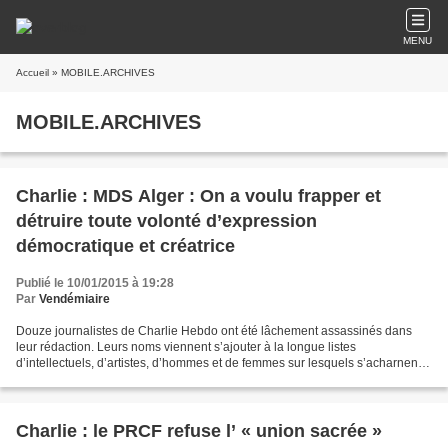
MENU
Accueil
» MOBILE.ARCHIVES
MOBILE.ARCHIVES
Charlie : MDS Alger : On a voulu frapper et
détruire toute volonté d’expression
démocratique et créatrice
Publié le 10/01/2015 à 19:28
Par
Vendémiaire
Douze journalistes de Charlie Hebdo ont été lâchement assassinés dans
leur rédaction. Leurs noms viennent s’ajouter à la longue listes
d’intellectuels, d’artistes, d’hommes et de femmes sur lesquels s’acharnent
les monstres sanguinaires islamistes, avec...
Charlie : le PRCF refuse l’ « union sacrée »