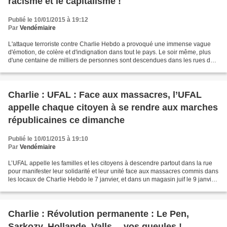
racisme et le capitalisme !
Publié le 10/01/2015 à 19:12
Par
Vendémiaire
L'attaque terroriste contre Charlie Hebdo a provoqué une immense vague
d'émotion, de colère et d'indignation dans tout le pays. Le soir même, plus
d'une centaine de milliers de personnes sont descendues dans les rues de
nombreuses villes. La révulsion...
Charlie : UFAL : Face aux massacres, l’UFAL
appelle chaque citoyen à se rendre aux marches
républicaines ce dimanche
Publié le 10/01/2015 à 19:10
Par
Vendémiaire
L’UFAL appelle les familles et les citoyens à descendre partout dans la rue
pour manifester leur solidarité et leur unité face aux massacres commis dans
les locaux de Charlie Hebdo le 7 janvier, et dans un magasin juif le 9 janvier.
Ces actes terroristes,...
Charlie : Révolution permanente : Le Pen,
Sarkozy, Hollande, Valls… vos gueules !