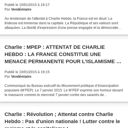
Publié le 10/01/2015 à 19:17
Par
Vendémiaire
Au lendemain de l'attentat à Charlie Hebdo, la France est en deuil. La
tristesse est immense dans la capitale. La République et ses valeurs sont
attaquées. La liberté d'expression d'une presse engagée et la démocratie
sont visées. La mort de nombreux...
Charlie : MPEP : ATTENTAT DE CHARLIE
HEBDO : LA FRANCE CONSTITUE UNE
MENACE PERMANENTE POUR L’ISLAMISME ET
SES ALLIES
Publié le 10/01/2015 à 19:15
Par
Vendémiaire
Communiqué du Bureau exécutif du Mouvement politique d’émancipation
populaire (M’PEP). Le 7 janvier 2015. Le M’PEP exprime son horreur devant
le massacre commis le mercredi 7 janvier contre des salariés de
l’hebdomadaire Charlie Hebdo et deux fonctionnaires...
Charlie : Révolution ; Attentat contre Charlie
Hebdo : Pas d'union nationale ! Lutter contre le