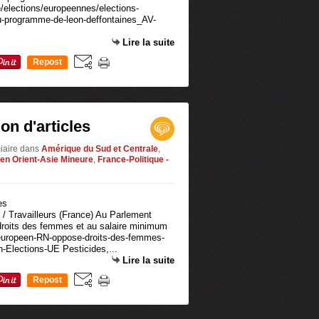
e/elections/europeennes/elections-
-programme-de-leon-deffontaines_AV-
Lire la suite
Repost
0
on d'articles
iaire
dans
Amérique du Sud et Centrale
,
en Orient-Asie Mineure
,
France-Politique -
 / Travailleurs (France) Au Parlement
droits des femmes et au salaire minimum
-europeen-RN-oppose-droits-des-femmes-
-Elections-UE Pesticides,...
Lire la suite
Repost
0