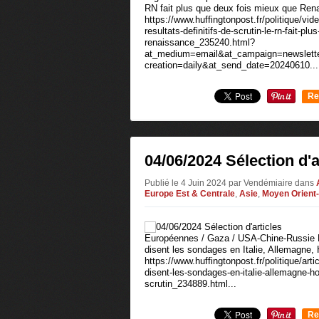
RN fait plus que deux fois mieux que Ren
https://www.huffingtonpost.fr/politique/vi
resultats-definitifs-de-scrutin-le-rn-fait-p
renaissance_235240.html?
at_medium=email&at_campaign=newslette
creation=daily&at_send_date=20240610...
Re
0
04/06/2024 Sélection d'a
Publié le 4 Juin 2024 par Vendémiaire
dans
Europe Est & Centrale
,
Asie
,
Moyen Orient
Européennes / Gaza / USA-Chine-Russie 
disent les sondages en Italie, Allemagne,
https://www.huffingtonpost.fr/politique/ar
disent-les-sondages-en-italie-allemagne-h
scrutin_234889.html...
Re