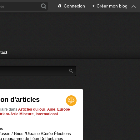
Connexion
+
Créer mon blog
tact
on d'articles
iaire
dans
Articles du jour
,
Asie
,
Europe
rient-Asie Mineure
,
International
ussie / Brics /Ukraine /Corée Élections
du programme de Léon Deffontaines