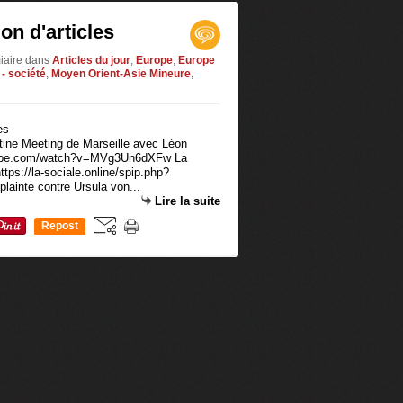
on d'articles
iaire
dans
Articles du jour
,
Europe
,
Europe
 - société
,
Moyen Orient-Asie Mineure
,
ntine Meeting de Marseille avec Léon
utube.com/watch?v=MVg3Un6dXFw La
ttps://la-sociale.online/spip.php?
plainte contre Ursula von...
Lire la suite
Repost
0