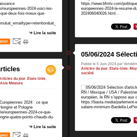
aissance
https://www.bfmtv.com/politiqu
deo/europeennes-2024-voici-les-
europeennes-2024-le-resume-du
lus-que-deux-fois-mieux-que-
202406040026.html...
rs&at_emailtype=retention&at_
Lire la suite
post
05/06/2024 Sélecti
Publié le 5 Juin 2024 par Vendém
rticles
Articles du jour
,
Etats-Unis
,
Moy
société
Articles du jour
,
Etats-Unis
,
-Asie Mineure
RN / Mexique / USA / Palestine
européen, le RN s’oppose aux 
https://basta.media/parlement
Européennes 2024 : ce que
salaire-minimum-Bardella-LePen
 Hongrie et Pologne
ticle/europeennes-2024-ce-que-
ongrie-quatre-points-chauds-du-
Lire la suite
post