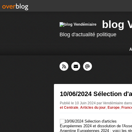
blog 
Blog d'actualité politique
A
10/06/2024 Sélection d'a
Publié le 10 Juin 2024 par Vendémiaire
dans
et Centrale
,
Articles du jour
,
Europe
,
France
Européennes 2024 et dissolution de l'Asse
Argentine Européennes 2024 : voici les résu