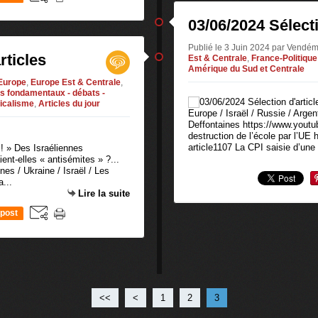
03/06/2024 Sélecti
Publié le 3 Juin 2024 par Vendém
rticles
Est & Centrale
,
France-Politique
Amérique du Sud et Centrale
Europe
,
Europe Est & Centrale
,
tes fondamentaux - débats -
icalisme
,
Articles du jour
Europe / Israël / Russie / Arge
Deffontaines https://www.yo
destruction de l’école par l’UE h
article1107 La CPI saisie d’une 
 ! » Des Israéliennes
ent-elles « antisémites » ?...
nnes / Ukraine / Israël / Les
...
Lire la suite
post
<<
<
1
2
3