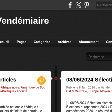
Vendémiaire
ccueil
Pages
Catégories
Archives
Abonnement
Con
rticles
08/06/2024 Sélecti
Afrique noire
,
Amérique du Sud
Publié le 8 Juin 2024 par Vendém
-Politique - société
Est & Centrale
,
Europe
,
Moyen O
mblée nationale / Afrique /
Élections européennes 2024 / R
ltats définitifs de scrutin, le
européennes 2024: le résumé 