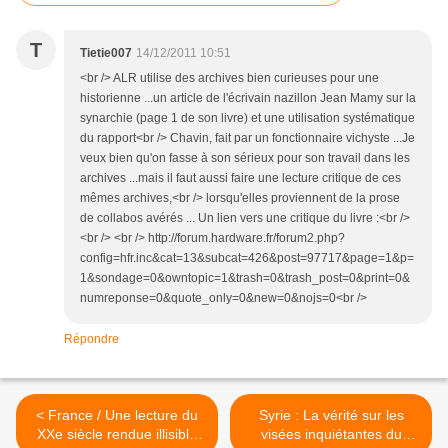
T
Tietie007
14/12/2011 10:51
<br /> ALR utilise des archives bien curieuses pour une
historienne ...un article de l'écrivain nazillon Jean Mamy sur la
synarchie (page 1 de son livre) et une utilisation systématique
du rapport<br /> Chavin, fait par un fonctionnaire vichyste ...Je
veux bien qu'on fasse à son sérieux pour son travail dans les
archives ...mais il faut aussi faire une lecture critique de ces
mêmes archives,<br /> lorsqu'elles proviennent de la prose
de collabos avérés ... Un lien vers une critique du livre :<br />
<br /> <br /> http://forum.hardware.fr/forum2.php?
config=hfr.inc&cat=13&subcat=426&post=97717&page=1&p=
1&sondage=0&owntopic=1&trash=0&trash_post=0&print=0&
numreponse=0&quote_only=0&new=0&nojs=0<br />
Répondre
< France / Une lecture du
Syrie : La vérité sur les
XXe siècle rendue illisible
visées inquiétantes du