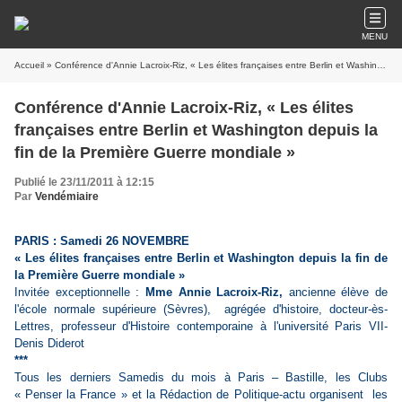
MENU
Accueil
» Conférence d'Annie Lacroix-Riz, « Les élites françaises entre Berlin et Washington depuis la fin de la Première Guerre mondiale »
Conférence d'Annie Lacroix-Riz, « Les élites
françaises entre Berlin et Washington depuis la
fin de la Première Guerre mondiale »
Publié le 23/11/2011 à 12:15
Par
Vendémiaire
PARIS : Samedi 26 NOVEMBRE
« Les élites françaises entre Berlin et Washington depuis la fin de
la Première Guerre mondiale »
Invitée exceptionnelle :
Mme Annie Lacroix-Riz,
ancienne élève de
l'école normale supérieure (Sèvres), agrégée d'histoire, docteur-ès-
Lettres, professeur d'Histoire contemporaine à l'université Paris VII-
Denis Diderot
***
Tous les derniers Samedis du mois à Paris – Bastille, les Clubs
« Penser la France » et la Rédaction de Politique-actu organisent les