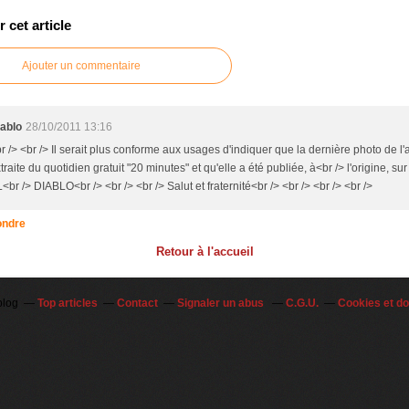
cet article
Ajouter un commentaire
ablo
28/10/2011 13:16
r /> <br /> Il serait plus conforme aux usages d'indiquer que la dernière photo de l'a
traite du quotidien gratuit "20 minutes" et qu'elle a été publiée, à<br /> l'origine, sur
<br /> DIABLO<br /> <br /> <br /> Salut et fraternité<br /> <br /> <br /> <br />
ndre
Retour à l'accueil
blog
Top articles
Contact
Signaler un abus
C.G.U.
Cookies et d