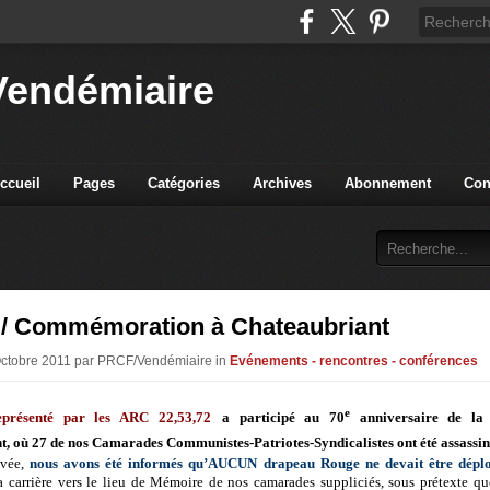
Vendémiaire
ccueil
Pages
Catégories
Archives
Abonnement
Con
 / Commémoration à Chateaubriant
Octobre 2011 par PRCF/Vendémiaire in
Evénements - rencontres - conférences
e
résenté par les ARC 22,53,72
a participé au 70
anniversaire de la 
, où 27 de nos Camarades Communistes-Patriotes-Syndicalistes ont été assassin
ivée,
nous avons été informés qu’AUCUN drapeau Rouge ne devait être dépl
a carrière vers le lieu de Mémoire de nos camarades suppliciés, sous prétexte que