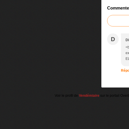
Commenter 
D
Di
<b
ex
EL
Répo
Voir le profil de
Vendémiaire
sur le portail Over