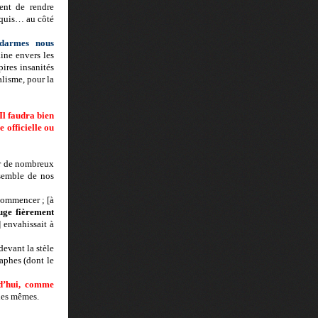
ient de rendre
aquis… au côté
endarmes nous
aine envers les
ires insanités
alisme, pour la
Il faudra bien
 officielle ou
ar de nombreux
nsemble de nos
commencer ; [à
uge fièrement
] envahissait à
devant la stèle
aphes (dont le
rd’hui, comme
 les mêmes.