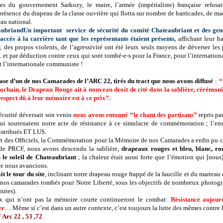
lles du gouvernement Sarkozy, le maire, l’armée (impérialiste) française refusa
ésence du drapeau de la classe ouvrière qui flotta sur nombre de barricades, de m
au national.
Un important service de sécurité du comité Chateaubriant et des g
l’accès à la carrière tant que les représentants étaient présents,
affichant leur h
 des propos violents, de l’agressivité ont été leurs seuls moyens de déverser les p
et par déduction contre ceux qui sont tombé-e-s pour la France, pour l’internation
t l’internationale communiste !
ase d’un de nos Camarades de l’ARC 22, tirés du tract que nous avons diffusé
:
“
ochain, le Drapeau Rouge ait à nouveau droit de cité dans la sablière, cérémonie
 respect dû à leur mémoire est à ce prix”.
sécurité déversait son venin
nous avons entonné “le chant des partisans”
repris p
qui soutenaient notre acte de résistance à ce simulacre de commémoration ; l’e
distribués ET LUS.
rt des Officiels, la Commémoration pour la Mémoire de nos Camarades a enfin pu 
 de PRCF, nous avons descendu la sablière,
drapeaux rouges et bleu, blanc, ro
 le soleil de Chateaubriant
; la chaleur était aussi forte que l’émotion qui [nous
e nous avancions.
t le tour du site
, inclinant notre drapeau rouge frappé de la faucille et du marteau 
nos camarades tombés pour Notre Liberté, sous les objectifs de nombreux photogr
nutes).
ux qui n’ont pas la mémoire courte continueront le combat:
Résistance aujou
er
… Même si c’est dans un autre contexte, c’est toujours la lutte des mêmes contre
Arc 22 , 53 ,72