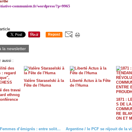
arthe
nitiative-communiste.fr/wordpress/?p=9965
article
Repost
0
à la newsletter
 aussi :
Valère Staraselski à la
Liberté Actus à la Fête
Fête de l'Huma
de l'Huma
té des travai
gard ethnog
conférence
1871 : 
S DE L
COMMUN
RE BLA
ON ET 
Sénégal / Femmes d’émigrés : entre solitude et conflits avec la belle-famille