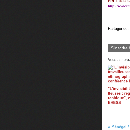
PRCF de la S
http://www.i
Partager cet 
S'inscrire 
Vous aimerez
"L'invisibili
lleuses : re
raphique", 
EHESS