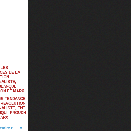
LES TENDANCE
A RÉVOLUTION
ALISTE, ENT
NQUI, PROUDH
MARX
Argentine / le PCF se réjouit de la victoire de Cristina Kirchner et de sa majorité