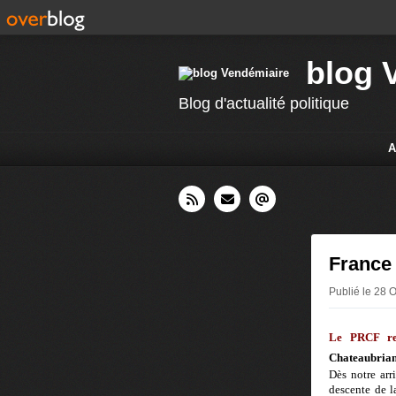
blog 
Blog d'actualité politique
A
France
Publié le 28 
Le PRCF rep
Chateaubriant
Dès notre arr
descente de l