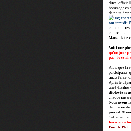
dites officie
hommage en pr
de notre drape
ont interdit 
communistes ;
contre nous…. 
Marseillaise e
Voici une phr
qu’un jour pr
pas ; le total
Alors que la 
participants 
tracts furent 
Après le dépa
une] dizaine
déployés sous
chaque pas qu
Nous avons fai
de chacun de 
journal 20 mi
Celles et ce
Résistance hi
Pour le PRCF 