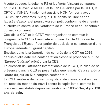
A cette époque, la doite, le PS et les Verts faisaient compagne
pour le OUi, avec le MEDEF et la FNSEA, aidés par la CFDT, la
CFTC et l'UNSA. Finalement aussi, le NON l'emporta avec
54,68% des exprimés. Sur quoi l'UE capitalise libre et non
faussée s'assoira et poursuivra son petit bonhomme de chemin
austéritaire contre la souveraineté de la France et de l'ensemble
du vieux continent.
Ceci dit, la CGT et la CFDT vont organiser en commun le
congrès de la CES à Paris cete automne. Ladite CES a invité
François de l'Elysée. Pour parler de quoi, de la construction d'une
Europe fédérale du grand capital?
Ensuite, dans la préparation du congrès de la CGT en 2016,
depuis quelle date ma confédération s'est-elle pronocée sur une
"Europe fédérale"
prônée par la CES.
La question de l'affiliation internationale de la CGT, le bilan de sa
présence dans la CES se posent plus que jamais. Cela sera-t-il à
l'ordre du jour du 51e congrès confédéral?
La CGT veut-elle demeurer un syndicat de classe, c'est en dire
de luttes du monde du travail contre le capitalisme, comme le
prévoient ses statuts depuis sa création en 1895?
Oui, il y a 120
ans de cela.