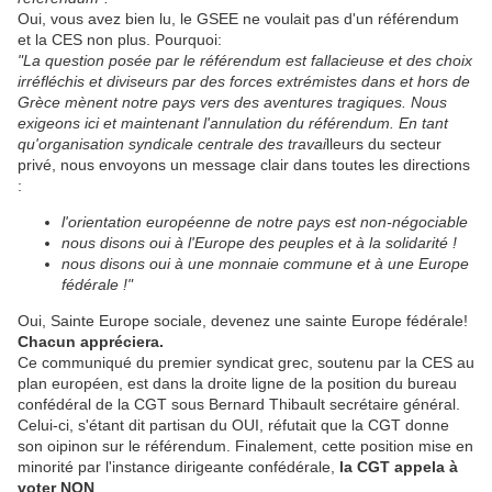
Oui, vous avez bien lu, le GSEE ne voulait pas d'un référendum
et la CES non plus. Pourquoi:
"La question posée par le référendum est fallacieuse et des choix
irréfléchis et diviseurs par des forces extrémistes dans et hors de
Grèce mènent notre pays vers des aventures tragiques. Nous
exigeons ici et maintenant l'annulation du référendum. En tant
qu'organisation syndicale centrale des travai
lleurs du secteur
privé, nous envoyons un message clair dans toutes les directions
:
l'orientation européenne de notre pays est non-négociable
nous disons oui à l'Europe des peuples et à la solidarité !
nous disons oui à une monnaie commune et à une Europe
fédérale !"
Oui, Sainte Europe sociale, devenez une sainte Europe fédérale!
Chacun appréciera.
Ce communiqué du premier syndicat grec, soutenu par la CES au
plan européen, est dans la droite ligne de la position du bureau
confédéral de la CGT sous Bernard Thibault secrétaire général.
Celui-ci, s'étant dit partisan du OUI, réfutait que la CGT donne
son oipinon sur le référendum. Finalement, cette position mise en
minorité par l'instance dirigeante confédérale,
la CGT appela à
voter NON
.