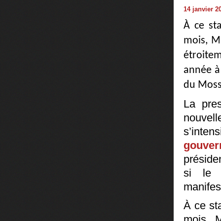
14 janvier 2
À ce st
mois, M
étroite
année à 
du Mossa
La pre
nouvell
s’int
gouve
préside
si le 
manifes
À ce st
mois, 