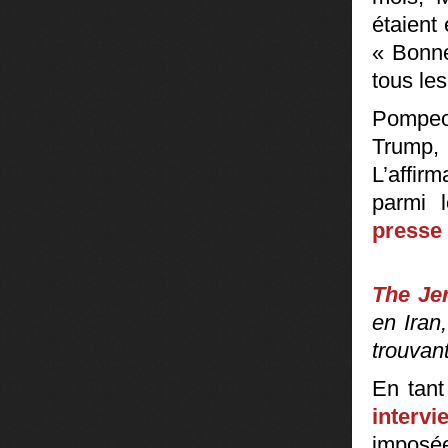
étaient
« Bonne
tous le
Pompeo 
Trump, 
L’affir
parmi 
presse 
The Je
en Iran
trouvan
En tant
interv
imposée