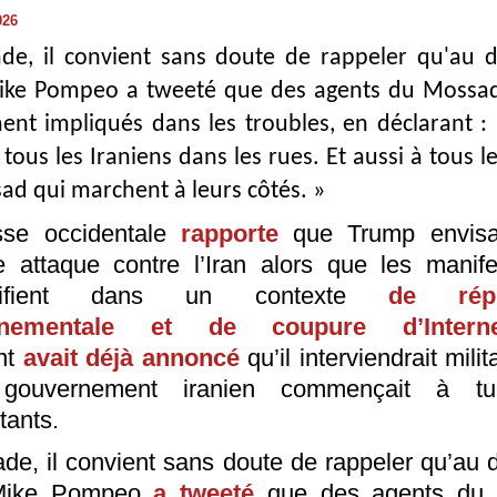
026
ade, il convient sans doute de rappeler qu'au 
ike Pompeo a tweeté que des agents du Mossad
ment impliqués dans les troubles, en déclarant :
tous les Iraniens dans les rues. Et aussi à tous l
d qui marchent à leurs côtés. »
sse occidentale
rapporte
que Trump envis
e attaque contre l’Iran alors que les manife
ensifient dans un contexte
de répr
rnementale et de coupure d’Interne
nt
avait déjà annoncé
qu’il interviendrait mili
gouvernement iranien commençait à t
tants.
ade, il convient sans doute de rappeler qu’au 
Mike Pompeo
a tweeté
que des agents du