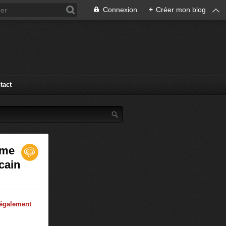
Connexion
+
Créer mon blog
tact
ime
cain