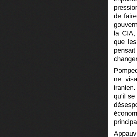
pressio
de fair
gouvern
la CIA,
que les
pensait
changer
Pompeo 
ne vis
iranien
qu’il s
désespo
économ
princip
Appauvr