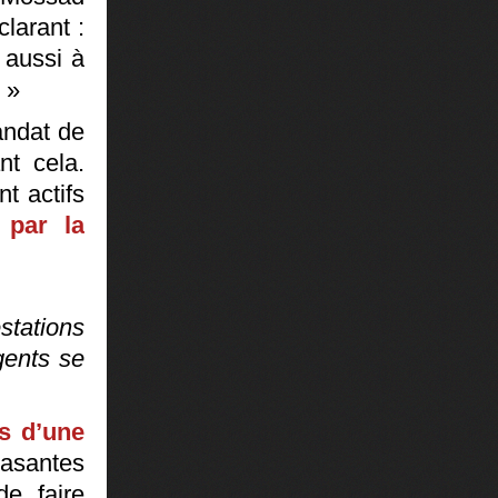
larant :
 aussi à
 »
andat de
nt cela.
t actifs
 par la
stations
gents se
rs d’une
rasantes
de faire