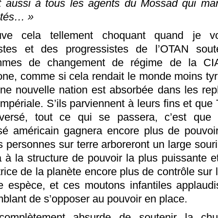
t aussi à tous les agents du Mossad qui ma
ôtés… »
uve cela tellement choquant quand je v
istes et des progressistes de l’OTAN soute
mmes de changement de régime de la CI
ne, comme si cela rendait le monde moins ty
une nouvelle nation est absorbée dans les repl
mpériale. S’ils parviennent à leurs fins et que
versé, tout ce qui se passera, c’est que 
isé américain gagnera encore plus de pouvoi
es personnes sur terre arboreront un large souri
 à la structure de pouvoir la plus puissante et
rice de la planète encore plus de contrôle sur 
e espèce, et ces moutons infantiles applaudi
mblant de s’opposer au pouvoir en place.
 complètement absurde de soutenir la chu