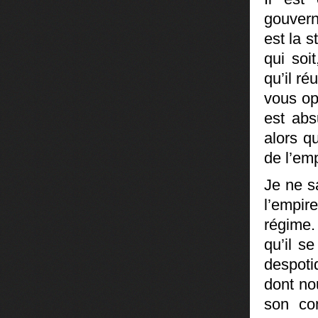
gouvern
est la s
qui soi
qu’il ré
vous opp
est abs
alors q
de l’em
Je ne s
l’empi
régime.
qu’il s
despoti
dont no
son con