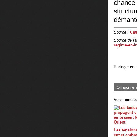
chance
struct
démante
Source :
Cai
Source de l'ar
regime-en-i
Partager cet 
S'inscrire 
Vous aimerez
Les tension
ent et embr