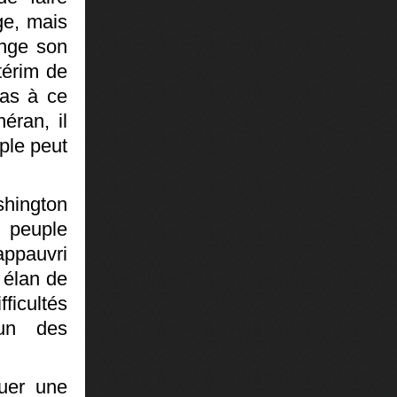
ge, mais
ange son
térim de
pas à ce
éran, il
ple peut
shington
 peuple
appauvri
 élan de
ficultés
’un des
quer une