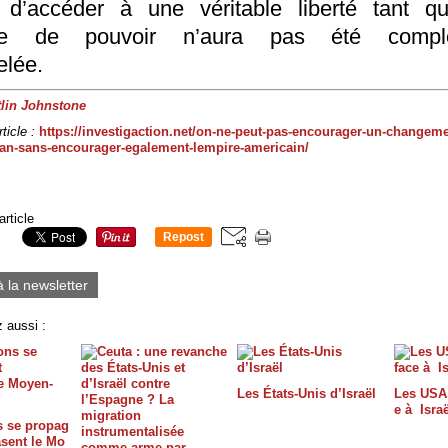
 d’accéder à une véritable liberté tant qu
ure de pouvoir n’aura pas été compl
lée.
tlin Johnstone
ticle :
https://investigaction.net/on-ne-peut-pas-encourager-un-changeme
ran-sans-encourager-egalement-lempire-americain/
article
Repost
0
à la newsletter
 aussi :
Les États-Unis d’Israël
Les USA 
e à Israë
s se propag
asent le Mo