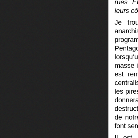
rues. E
leurs c
Je tro
anarch
progra
Pentago
lorsqu’
masse i
est ren
central
les pir
donnera
destruct
de notr
font se
Il est