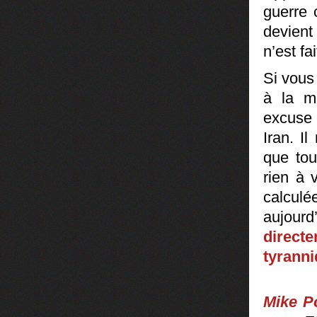
guerre 
devient
n’est fa
Si vous
à la m
excuse
Iran. I
que tou
rien à 
calculé
aujourd
direct
tyrann
Mike 