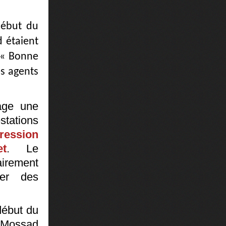
début du
 étaient
 « Bonne
es agents
age une
stations
ession
t
. Le
tairement
uer des
début du
 Mossad