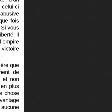
celui-ci
s abusive
que fois
. Si vous
berté, il
l’empire
victoire
père que
ment de
, et non
 en plus
re chose
avantage
a aucune