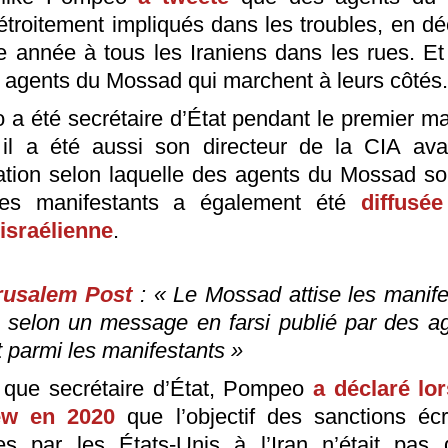
 étroitement impliqués dans les troubles, en déc
 année à tous les Iraniens dans les rues. Et
s agents du Mossad qui marchent à leurs côtés.
a été secrétaire d’État pendant le premier m
il a été aussi son directeur de la CIA ava
mation selon laquelle des agents du Mossad son
les manifestants a également été
diffusée
israélienne
.
rusalem Post
: « Le Mossad attise les manife
, selon un message en farsi publié par des a
t parmi les manifestants »
 que secrétaire d’État, Pompeo
a déclaré lo
iew en 2020
que l’objectif des sanctions éc
s par les États-Unis à l’Iran n’était pas 