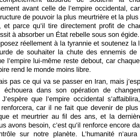
ement avant celle de l’empire occidental, car 
tructure de pouvoir la plus meurtrière et la plu
t, et parce qu’il tire directement profit de cha
ussit à absorber un État rebelle sous son égide
osez réellement à la tyrannie et soutenez la li
urde de souhaiter la chute des ennemis de 
ue l’empire lui-même reste debout, car chaque 
pire rend le monde moins libre.
ais pas ce qui va se passer en Iran, mais j’es
re échouera dans son opération de change
 J’espère que l’empire occidental s’affaiblira
e renforcera, car il ne fait que devenir de plus
que et meurtrier au fil des ans, et la derniè
us avons besoin, c’est qu’il renforce encore d
trôle sur notre planète. L’humanité n’aur