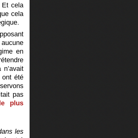
 Et cela
que cela
égique.
opposant
 aucune
gime en
rétendre
 n’avait
 ont été
bservons
tait pas
le plus
dans les