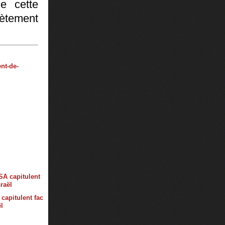
e cette
ètement
nt-de-
capitulent fac
l