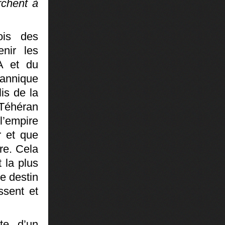
rchent à
ois des
nir les
A et du
rannique
is de la
 Téhéran
l’empire
r et que
re. Cela
 la plus
le destin
ssent et
te d’un