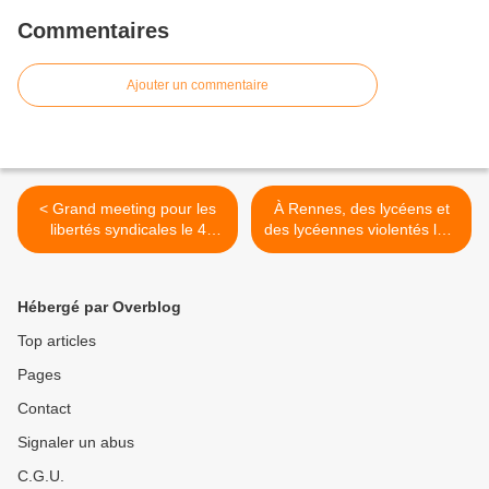
Commentaires
Ajouter un commentaire
< Grand meeting pour les
À Rennes, des lycéens et
libertés syndicales le 4
des lycéennes violentés lors
février
d’un blocus contre la venue
de l’armée >
Hébergé par Overblog
Top articles
Pages
Contact
Signaler un abus
C.G.U.