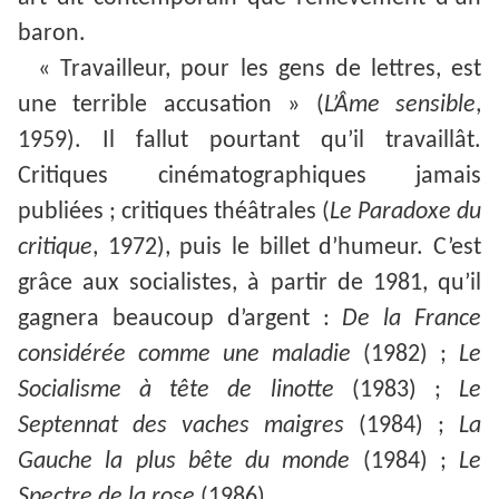
baron.
« Travailleur, pour les gens de lettres, est
une terrible accusation » (
L’Â
me
sensible
,
1959). Il fallut pourtant qu’il travaillât.
Critiques cinématographiques jamais
publiées ; critiques théâtrales (
Le Paradoxe du
critique
, 1972), puis le billet d’humeur. C’est
grâce aux socialistes, à partir de 1981, qu’il
gagnera beaucoup d’argent :
De la France
considérée comme une maladie
(1982) ;
Le
Socialisme à tête de linotte
(1983) ;
Le
Septennat des vaches maigres
(1984) ;
La
Gauche la plus bête du monde
(1984) ;
Le
Spectre de la rose
(1986).