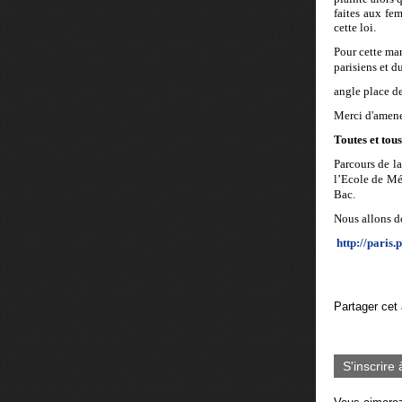
faites aux fe
cette loi.
Pour cette man
parisiens et d
angle place d
Merci d'amen
Toutes et tou
Parcours de la
l’Ecole de Mé
Bac.
Nous allons d
http://paris.
Partager cet 
S'inscrire 