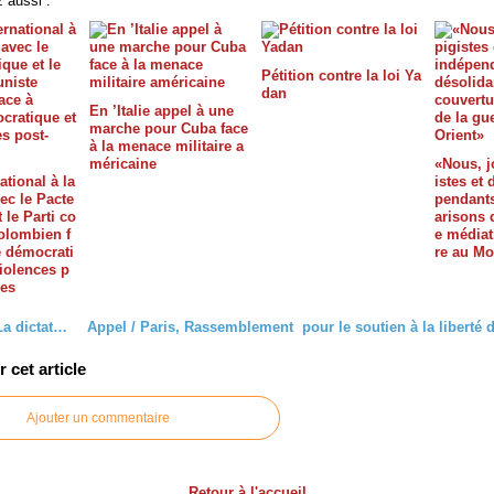
 aussi :
Pétition contre la loi Ya
dan
En ’Italie appel à une
marche pour Cuba face
à la menace militaire a
méricaine
«Nous, j
ational à la
istes et
vec le Pacte
pendants
 le Parti co
arisons 
olombien f
e médiat
te démocrati
re au Mo
iolences p
les
Europe / La dictature de Gribouille
cet article
Ajouter un commentaire
Retour à l'accueil