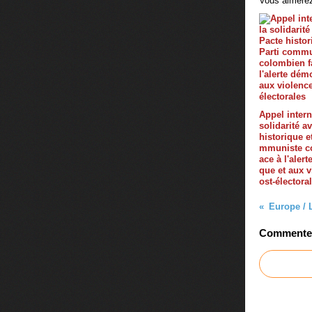
Vous aimerez
Appel intern
solidarité a
historique et
mmuniste c
ace à l'aler
que et aux v
ost-électora
Commenter 