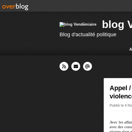
blog 
Blog d'actualité politique
A
Appel /
violenc
Publié le 4 N
Avec les affa
avec des cons
plainte alors 