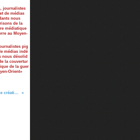
ournalistes pig
 de médias indé
 nous désolid
de la couvertur
ique de la guer
yen-Orient»
Appel / Paris, Rassemblement pour le soutien à la liberté de création et la défense du service public de la culture