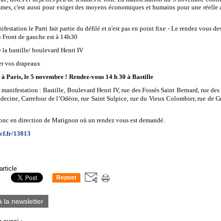
mmes, c'est aussi pour exiger des moyens économiques et humains pour une réelle 
ifestation le Parti fait partie du défilé et n'est pas en point fixe - Le rendez vous 
u Front de gauche est à 14h30
e la bastille/ boulevard Henri IV
er vos drapeaux
s à Paris, le 5 novembre !
Rendez-vous 14 h 30 à Bastille
 manifestation : Bastille, Boulevard Henri IV, rue des Fossés Saint Bernard, rue des
decine, Carrefour de l’Odéon, rue Saint Sulpice, rue du Vieux Colombier, rue de Gr
onc en direction de Matignon où un rendez vous est demandé.
pcf.fr/13813
article
Repost
0
à la newsletter