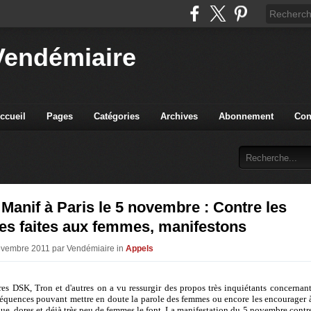
Vendémiaire
ccueil
Pages
Catégories
Archives
Abonnement
Con
 Manif à Paris le 5 novembre : Contre les
es faites aux femmes, manifestons
ovembre 2011 par Vendémiaire in
Appels
ires DSK, Tron et d'autres on a vu ressurgir des propos très inquiétants concernant
équences pouvant mettre en doute la parole des femmes ou encore les encourager à
que, dores et déjà très peu de femmes le font. La manifestation du 5 novembre contr