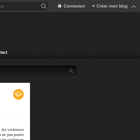
Connexion
+
Créer mon blog
tact
 les violences
 ne pas porter
e les violences