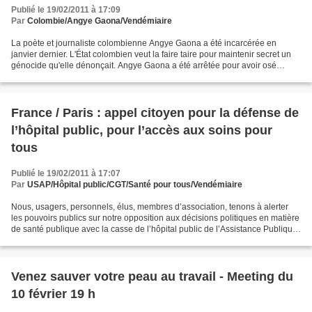
Publié le 19/02/2011 à 17:09
Par
Colombie/Angye Gaona/Vendémiaire
La poète et journaliste colombienne Angye Gaona a été incarcérée en
janvier dernier. L'État colombien veut la faire taire pour maintenir secret un
génocide qu'elle dénonçait. Angye Gaona a été arrêtée pour avoir osé
témoigner, en Colombie, son pays dans...
France / Paris : appel citoyen pour la défense de
l’hôpital public, pour l’accès aux soins pour
tous
Publié le 19/02/2011 à 17:07
Par
USAP/Hôpital public/CGT/Santé pour tous/Vendémiaire
Nous, usagers, personnels, élus, membres d’association, tenons à alerter
les pouvoirs publics sur notre opposition aux décisions politiques en matière
de santé publique avec la casse de l’hôpital public de l’Assistance Publique
Hôpitaux de Paris, plus...
Venez sauver votre peau au travail - Meeting du
10 février 19 h