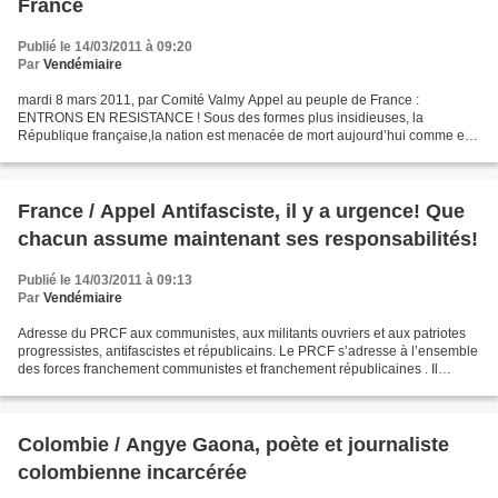
France
Publié le 14/03/2011 à 09:20
Par
Vendémiaire
mardi 8 mars 2011, par Comité Valmy Appel au peuple de France :
ENTRONS EN RESISTANCE ! Sous des formes plus insidieuses, la
République française,la nation est menacée de mort aujourd’hui comme elle
l’était en 1940. Même si notre pays n’est pas occupé...
France / Appel Antifasciste, il y a urgence! Que
chacun assume maintenant ses responsabilités!
Publié le 14/03/2011 à 09:13
Par
Vendémiaire
Adresse du PRCF aux communistes, aux militants ouvriers et aux patriotes
progressistes, antifascistes et républicains. Le PRCF s’adresse à l’ensemble
des forces franchement communistes et franchement républicaines . Il
demande à chaque organisation du...
Colombie / Angye Gaona, poète et journaliste
colombienne incarcérée