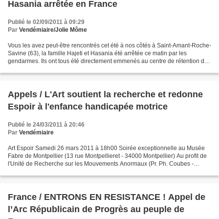
Hasania arrêtée en France
Publié le 02/09/2011 à 09:29
Par
Vendémiaire/Jolie Môme
Vous les avez peut-être rencontrés cet été à nos côtés à Saint-Amant-Roche-
Savine (63), la famille Hajeti et Hasania été arrêtée ce matin par les
gendarmes. Ils ont tous été directement emmenés au centre de rétention de
Rouen pour éviter les manifestations...
Appels / L'Art soutient la recherche et redonne
Espoir à l'enfance handicapée motrice
Publié le 24/03/2011 à 20:46
Par
Vendémiaire
Art Espoir Samedi 26 mars 2011 à 18h00 Soirée exceptionnelle au Musée
Fabre de Montpellier (13 rue Montpellieret - 34000 Montpellier) Au profit de
l'Unité de Recherche sur les Mouvements Anormaux (Pr. Ph. Coubes -
URMA - CHU Montpellier) site : art-espoir.org,...
France / ENTRONS EN RESISTANCE ! Appel de
l’Arc Républicain de Progrès au peuple de