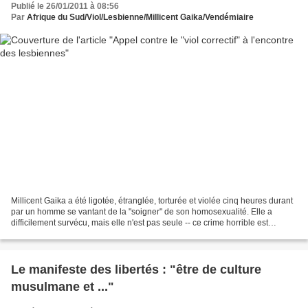
Publié le 26/01/2011 à 08:56
Par
Afrique du Sud/Viol/Lesbienne/Millicent Gaika/Vendémiaire
Millicent Gaika a été ligotée, étranglée, torturée et violée cinq heures durant
par un homme se vantant de la "soigner" de son homosexualité. Elle a
difficilement survécu, mais elle n'est pas seule -- ce crime horrible est
fréquent en Afrique du Sud où...
Le manifeste des libertés : "être de culture
musulmane et ..."