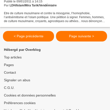
Publié le 09/01/2011 à 14:15
Par
LDH/Islam/Mira Tarik/Vendémiaire
Etre de culture musulmane et contre la misogynie, l’homophobie,
l’antisémitisme et l’islam politique. Une pétition à signer. Femmes, hommes,
de culture musulmane, croyants, agnostiques ou athées... nous dénonçons,
avec la plus grande vigueur, les déclarations...
< Page précédente
Page suivante >
Hébergé par Overblog
Top articles
Pages
Contact
Signaler un abus
C.G.U.
Cookies et données personnelles
Préférences cookies