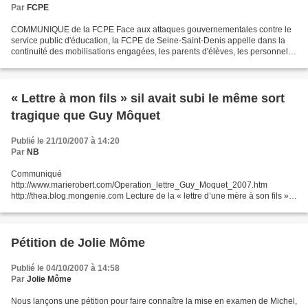
Par
FCPE
COMMUNIQUE de la FCPE Face aux attaques gouvernementales contre le
service public d'éducation, la FCPE de Seine-Saint-Denis appelle dans la
continuité des mobilisations engagées, les parents d'élèves, les personnels
de l'Education Nationale, les lycéens...
« Lettre à mon fils » sil avait subi le même sort
tragique que Guy Môquet
Publié le 21/10/2007 à 14:20
Par
NB
Communiqué
http://www.marierobert.com/Operation_lettre_Guy_Moquet_2007.htm
http://thea.blog.mongenie.com Lecture de la « lettre d’une mère à son fils »,
« Lettre à mon fils » s’il avait subi le même sort tragique que Guy Môquet, A
PARIS le lundi 22 Octobre...
Pétition de Jolie Môme
Publié le 04/10/2007 à 14:58
Par
Jolie Môme
Nous lançons une pétition pour faire connaître la mise en examen de Michel,