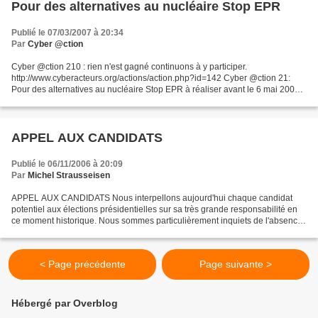
Pour des alternatives au nucléaire Stop EPR
Publié le 07/03/2007 à 20:34
Par
Cyber @ction
Cyber @ction 210 : rien n'est gagné continuons à y participer.
http://www.cyberacteurs.org/actions/action.php?id=142 Cyber @ction 21:
Pour des alternatives au nucléaire Stop EPR à réaliser avant le 6 mai 2007
A la veille des élections présidentielle et...
APPEL AUX CANDIDATS
Publié le 06/11/2006 à 20:09
Par
Michel Strausseisen
APPEL AUX CANDIDATS Nous interpellons aujourd'hui chaque candidat
potentiel aux élections présidentielles sur sa très grande responsabilité en
ce moment historique. Nous sommes particulièrement inquiets de l'absence
de véritable projet culturel dans les...
< Page précédente
Page suivante >
Hébergé par Overblog