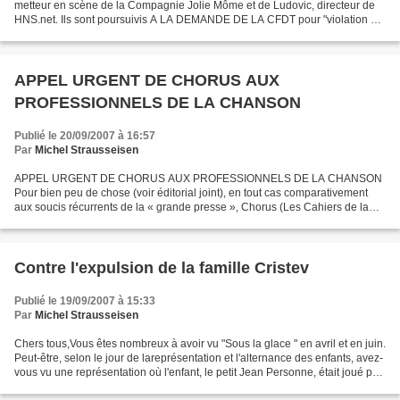
metteur en scène de la Compagnie Jolie Môme et de Ludovic, directeur de
HNS.net. Ils sont poursuivis A LA DEMANDE DE LA CFDT pour "violation de
domicile" lors de l'occupation...
APPEL URGENT DE CHORUS AUX
PROFESSIONNELS DE LA CHANSON
Publié le 20/09/2007 à 16:57
Par
Michel Strausseisen
APPEL URGENT DE CHORUS AUX PROFESSIONNELS DE LA CHANSON
Pour bien peu de chose (voir éditorial joint), en tout cas comparativement
aux soucis récurrents de la « grande presse », Chorus (Les Cahiers de la
chanson) se retrouve brutalement en situation de...
Contre l'expulsion de la famille Cristev
Publié le 19/09/2007 à 15:33
Par
Michel Strausseisen
Chers tous,Vous êtes nombreux à avoir vu "Sous la glace " en avril et en juin.
Peut-être, selon le jour de lareprésentation et l'alternance des enfants, avez-
vous vu une représentation où l'enfant, le petit Jean Personne, était joué par
le jeune Constantin...