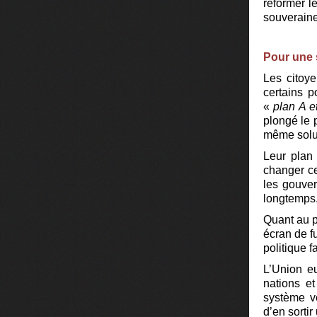
réformer l
souveraine
Pour une s
Les citoy
certains p
«
plan A e
plongé le 
même solut
Leur plan
changer ce 
les gouver
longtemps
Quant au p
écran de f
politique f
L’Union eu
nations et
système ve
d’en sorti