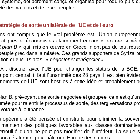
e système, délibérément conçu et organisé pour réduire puis s
té des nations et de leurs peuples.
tratégie de sortie unilatérale de l’UE et de l’euro
ens ont compris que le vrai problème est l’Union européenne
olitiques et économistes claironnent encore et encore la néc
t plan B
» qui, mis en œuvre en Grèce, n’ont pas du tout réu
peuple grec dans la misère. Ces grands supporters de Syriza p
ion que M. Tsipras : «
négocier et renégocier
».
 A : discuter avec l’UE pour changer les statuts de la BCE.
point central, il faut l’unanimité des 28 pays. Il est bien évid
nements de l’UE sont hostiles à cette idée et probablement 
.
lan B, prévoyant une sortie négociée et groupée, ce n’est qu’u
umée pour ralentir le processus de sortie, des tergiversations pr
avorable à la finance.
ropéenne a été pensée et construite pour éliminer la souve
 maintenir des politiques favorables aux classes dominante
rrouillé qu’on ne peut pas modifier de l’intérieur. La seule s
r unilatéralement pour bâtir une Europe des nations.