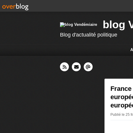
blog 
Blog d'actualité politique
A
France 
europée
europée
Publié le 25 