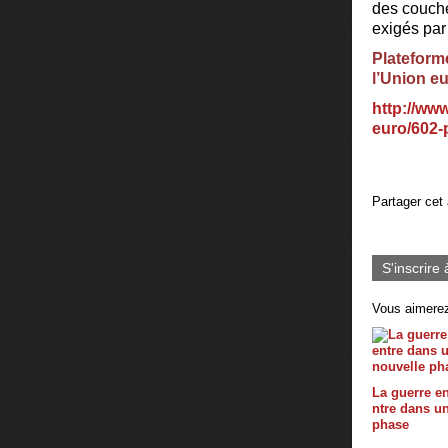
des couche
exigés par 
Plateforme
l’Union eu
http://ww
euro/602-
Partager cet 
S'inscrire 
Vous aimerez
La guerre e
ntre dans u
phase