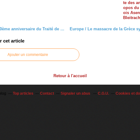
te des a
opos du 
ois Asen
Bleitrac
France / 60ème anniversaire du Traité de Rome : le syndicalisme de classe et l'Europe
cet article
Ajouter un commentaire
Retour à l'accueil
blog
Top articles
Contact
Signaler un abus
C.G.U.
Cookies et d