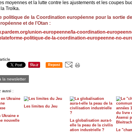
s moyennes et la lutte contre les ajustements et les coupes bu
la Troïka.
 politique de la Coordination européenne pour la sortie de
ropéenne et de l’Otan :
w.pardem.org/union-europeenne/la-coordination-europeenne
plateforme-politique-de-la-coordination-europeenne-no-eur
article
Repost
0
à la newsletter
 aussi :
Les limites du Jeu
n Ukraine e
ne nouvelle
La globalisation aura-t-
elle la peau de la civilis
ation industrielle ?
Le "cha