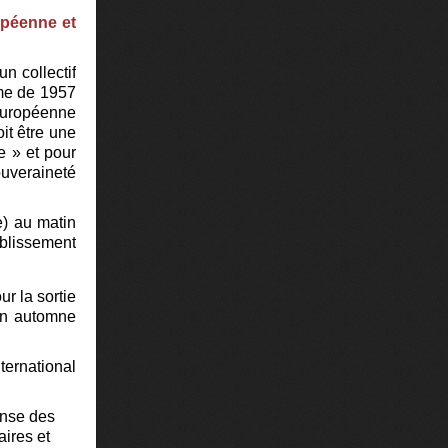
opéenne et
n collectif
ome de 1957
européenne
it être une
e » et
pour
uveraineté
e) au matin
ablissement
r la sortie
en automne
ternational
ense des
aires et