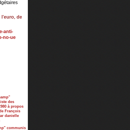
dgétaires
 l’euro, de
-anti-
o-no-ue
mp" communis