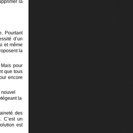
upprimer la
. Pourtant
essité d’un
ssi et même
roposent la
 Mais pour
ent que tous
pour encore
n nouvel
otégeant la
raineté des
s. C’est un
olution est