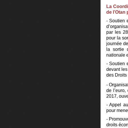
La Coordi
de l’Otan
p
- Soutien 
d’organisa
par les 2
pour la so
journée de
la sortie
nationale e
- Soutien 
devant les
des Droits
- Organisa
de l’euro
2017, ouver
- Appel au
pour mener
- Promouvo
droits éco