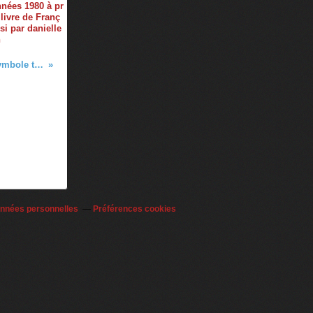
nnées 1980 à pr
livre de Franç
si par danielle
h
Europe / Le massacre de la Grèce symbole tragique du 60e anniversaire du traité de Rome
onnées personnelles
Préférences cookies