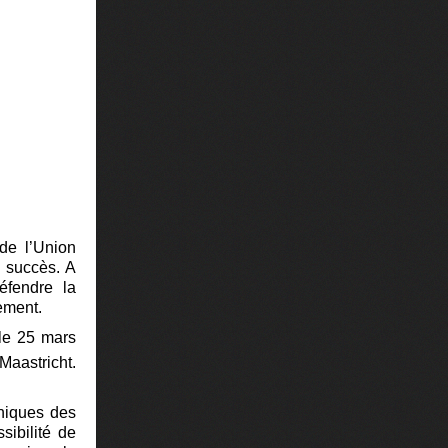
de l’Union
n succès. A
éfendre la
ement.
 le 25 mars
Maastricht.
hiques des
sibilité de