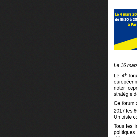
Le 16 mar
e
Le 4
foru
européenne
noter cep
stratégie 
Ce forum s
2017 les 6
Un triste c
Tous les 
politiques