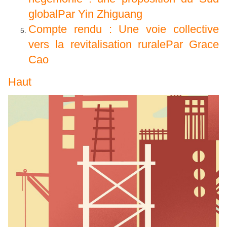
globalPar Yin Zhiguang
Compte rendu : Une voie collective
vers la revitalisation ruralePar Grace
Cao
Haut