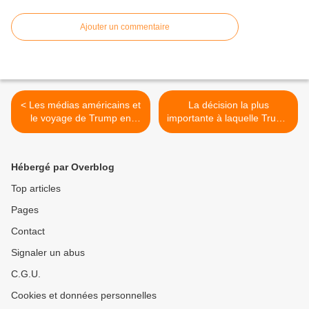
Ajouter un commentaire
< Les médias américains et
La décision la plus
le voyage de Trump en
importante à laquelle Trump
Chine
est confronté à son retour
de Chine >
Hébergé par Overblog
Top articles
Pages
Contact
Signaler un abus
C.G.U.
Cookies et données personnelles