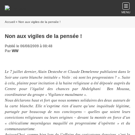
MENU
Accueil
» Non aux vigiles de la pensée !
Non aux vigiles de la pensée !
Publié le 06/08/2009 à 08:48
Par
WW
Le 7 juillet dernier, Alain Destexhe et Claude Demelenne publiaient dans le
Soir une carte blanche intitulée « Voile : où sont les progressistes ? ». Suite
à cela, plainte pour incitation à la haine religieuse a été déposée auprès du
Centre pour l’égalité des chances par Abdelghani
Ben Moussa,
coordinateur du groupe « Vigilance musulmane ».
Nous déclarons haut et fort que nous sommes solidaires des deux auteurs de
la carte blanche. Elle n’exprime rien d’autre qu’une inquiétude légitime,
partagée par beaucoup de nos concitoyens – quelles que soient leurs
convictions religieuses ou leurs origines – devant la montée en force d’un
« cléricalisme moyenâgeux maquillé en progressisme d’opérette » et du
communautarisme.
Aujourd’hui, comme hier lors de l’affaire des caricatures danoises, c’est la