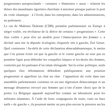
progressistes autoproclamés – certaines « féministes » aussi – relaient les
thèses des musulmans rigoristes cherchant à autoriser presque partout le port
du voile islamique : à l’école, dans les entreprises, dans les administrations,
au parlement…
Le cas de Mahinur Özdemir (CDH), première parlementaire en Europe à
siéger voilée, est révélateur de la dérive de certains « progressistes ». Cette
élue voilée «
peut être un modèle pour l’émancipation des femmes
», a
déclaré sans rire la députée écologiste, étiquetée très à gauche, Zoé Genot.
Quel contresens ! Au-delà de cette déclaration abracadabrantesque, le moins
que l’on puisse écrire est que la gauche et le centre gauche ne sont pas en
première ligne pour défendre les conquêtes laïques et les droits des femmes,
contestés par les partisans d’un islam rétrograde. Sur la scène politique, seuls
quelques élus réformateurs défendent publiquement une position
progressiste et appellent un chat un chat : l’apparition du voile dans une
assemblée parlementaire constitue en soi une régression démocratique et un
message désastreux envoyé aux femmes qui n’ont d’autre choix que de le
porter. La Belgique apparaît aujourd’hui comme un laboratoire pour les
militants islamistes. À l’aide de leurs compagnons de route, vrais ou faux
naïfs « de gauche », ils pourront mettre un peu plus encore la pression sur les