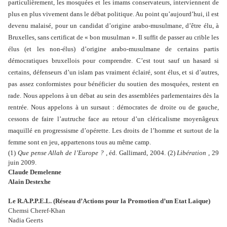
particulièrement, les mosquées et les imams conservateurs, interviennent de
plus en plus vivement dans le débat politique. Au point qu’aujourd’hui, il est
devenu malaisé, pour un candidat d’origine arabo-musulmane, d’être élu, à
Bruxelles, sans certificat de « bon musulman ». Il suffit de passer au crible les
élus (et les non-élus) d’origine arabo-musulmane de certains partis
démocratiques bruxellois pour comprendre. C’est tout sauf un hasard si
certains, défenseurs d’un islam pas vraiment éclairé, sont élus, et si d’autres,
pas assez conformistes pour bénéficier du soutien des mosquées, restent en
rade. Nous appelons à un débat au sein des assemblées parlementaires dès la
rentrée. Nous appelons à un sursaut : démocrates de droite ou de gauche,
cessons de faire l’autruche face au retour d’un cléricalisme moyenâgeux
maquillé en progressisme d’opérette. Les droits de l’homme et surtout de la
femme sont en jeu, appartenons tous au même camp.
(1)
Que pense Allah de l’Europe ?
, éd. Gallimard, 2004. (2)
Libération
, 29
juin 2009.
Claude Demelenne
Alain Destexhe
Le R.A.P.P.E.L. (Réseau d’Actions pour la Promotion d’un Etat Laïque)
Chemsi Cheref-Khan
Nadia Geerts