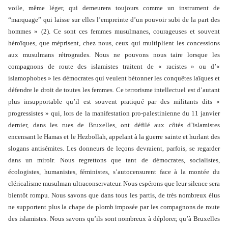
voile, même léger, qui demeurera toujours comme un instrument de
“marquage” qui laisse sur elles l’empreinte d’un pouvoir subi de la part des
hommes »
(2). Ce sont ces femmes musulmanes, courageuses et souvent
héroïques, que méprisent, chez nous, ceux qui multiplient les concessions
aux musulmans rétrogrades. Nous ne pouvons nous taire lorsque les
compagnons de route des islamistes traitent de « racistes » ou d’«
islamophobes » les démocrates qui veulent bétonner les conquêtes laïques et
défendre le droit de toutes les femmes. Ce terrorisme intellectuel est d’autant
plus insupportable qu’il est souvent pratiqué par des militants dits «
progressistes » qui, lors de la manifestation pro-palestinienne du 11 janvier
dernier, dans les rues de Bruxelles, ont défilé aux côtés d’islamistes
encensant le Hamas et le Hezbollah, appelant à la guerre sainte et hurlant des
slogans antisémites. Les donneurs de leçons devraient, parfois, se regarder
dans un miroir. Nous regrettons que tant de démocrates, socialistes,
écologistes, humanistes, féministes, s’autocensurent face à la montée du
cléricalisme musulman ultraconservateur. Nous espérons que leur silence sera
bientôt rompu. Nous savons que dans tous les partis, de très nombreux élus
ne supportent plus la chape de plomb imposée par les compagnons de route
des islamistes. Nous savons qu’ils sont nombreux à déplorer, qu’à Bruxelles