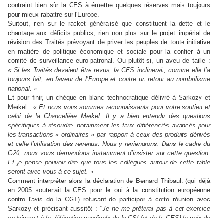
contraint bien sûr la CES à émettre quelques réserves mais toujours
pour mieux rabattre sur l'Europe.
Surtout, rien sur le racket généralisé que constituent la dette et le
chantage aux déficits publics, rien non plus sur le projet impérial de
révision des Traités prévoyant de priver les peuples de toute initiative
en matière de politique économique et sociale pour la confier à un
comité de surveillance euro-patronal. Ou plutôt si, un aveu de taille :
« Si les Traités devaient être revus, la CES inclinerait, comme elle l’a
toujours fait, en faveur de l’Europe et contre un retour au nombrilisme
national. »
Et pour finir, un chèque en blanc technocratique délivré à Sarkozy et
Merkel :
« Et nous vous sommes reconnaissants pour votre soutien et
celui de la Chancelière Merkel. Il y a bien entendu des questions
spécifiques à résoudre, notamment les taux différenciés avancés pour
les transactions « ordinaires » par rapport à ceux des produits dérivés
et celle l’utilisation des revenus. Nous y reviendrons. Dans le cadre du
G20, nous vous demandons instamment d’insister sur cette question.
Et je pense pouvoir dire que tous les collègues autour de cette table
seront avec vous à ce sujet. »
Comment interpréter alors la déclaration de Bernard Thibault (qui déjà
en 2005 soutenait la CES pour le oui à la constitution européenne
contre l'avis de la CGT) refusant de participer à cette réunion avec
Sarkozy et précisant aussitôt :
"Je ne me prêterai pas à cet exercice
en laissant à la délégation syndicale de la CSI [et de la CES] le soin de