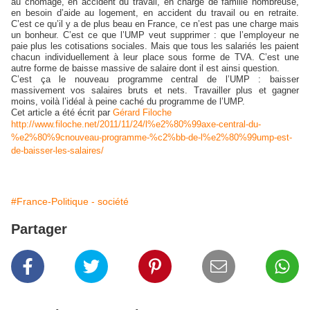
au chômage, en accident du travail, en charge de famille nombreuse,
en besoin d’aide au logement, en accident du travail ou en retraite.
C’est ce qu’il y a de plus beau en France, ce n’est pas une charge mais
un bonheur. C’est ce que l’UMP veut supprimer : que l’employeur ne
paie plus les cotisations sociales. Mais que tous les salariés les paient
chacun individuellement à leur place sous forme de TVA. C’est une
autre forme de baisse massive de salaire dont il est ainsi question.
C’est ça le nouveau programme central de l’UMP : baisser
massivement vos salaires bruts et nets. Travailler plus et gagner
moins, voilà l’idéal à peine caché du programme de l’UMP.
Cet article a été écrit par
Gérard Filoche
http://www.filoche.net/2011/11/24/l%e2%80%99axe-central-du-
%e2%80%9cnouveau-programme-%c2%bb-de-l%e2%80%99ump-est-
de-baisser-les-salaires/
#France-Politique - société
Partager