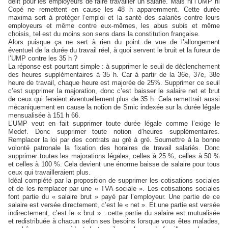
délit pour les employeurs de faire travailler un salarié. Mais ni l’UMP ni
Copé ne remettent en cause les 48 h apparemment. Cette durée
maxima sert à protéger l’emploi et la santé des salariés contre leurs
employeurs et même contre eux-mêmes, les abus subis et même
choisis, tel est du moins son sens dans la constitution française.
Alors puisque ça ne sert à rien du point de vue de l’allongement
éventuel de la durée du travail réel, à quoi servent le bruit et la fureur de
l’UMP contre les 35 h ?
La réponse est pourtant simple : à supprimer le seuil de déclenchement
des heures supplémentaires à 35 h. Car à partir de la 36e, 37e, 38e
heure de travail, chaque heure est majorée de 25%. Supprimer ce seuil
c’est supprimer la majoration, donc c’est baisser le salaire net et brut
de ceux qui feraient éventuellement plus de 35 h. Cela remettrait aussi
mécaniquement en cause la notion de Smic indexée sur la durée légale
mensualisée à 151 h 66.
L’UMP veut en fait supprimer toute durée légale comme l’exige le
Medef. Donc supprimer toute notion d’heures supplémentaires.
Remplacer la loi par des contrats au gré à gré. Soumettre à la bonne
volonté patronale la fixation des horaires de travail salariés. Donc
supprimer toutes les majorations légales, celles à 25 %, celles à 50 %
et celles à 100 %. Cela devient une énorme baisse de salaire pour tous
ceux qui travailleraient plus.
Idéal complété par la proposition de supprimer les cotisations sociales
et de les remplacer par une « TVA sociale ». Les cotisations sociales
font partie du « salaire brut » payé par l’employeur. Une partie de ce
salaire est versée directement, c’est le « net ». Et une partie est versée
indirectement, c’est le « brut » : cette partie du salaire est mutualisée
et redistribuée à chacun selon ses besoins lorsque vous êtes malades,