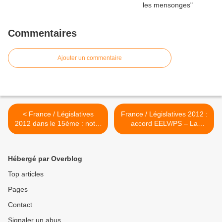
Commentaires
Ajouter un commentaire
< France / Législatives
France / Législatives 2012 :
2012 dans le 15ème : notre
accord EELV/PS – La
parti, c’est le PCF et non le
direction du PCF partie
« Front de gauche »
prenante ! >
Hébergé par Overblog
Top articles
Pages
Contact
Signaler un abus