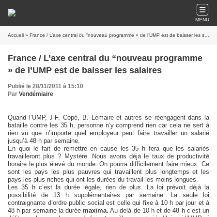
MENU
Accueil
» France / L’axe central du “nouveau programme » de l’UMP est de baisser les salaires
France / L’axe central du “nouveau programme
» de l’UMP est de baisser les salaires
Publié le 28/11/2011 à 15:10
Par
Vendémiaire
Quand l’UMP, J-F. Copé, B. Lemaire et autres se réengagent dans la
bataille contre les 35 h, personne n’y comprend rien car cela ne sert à
rien vu que n’importe quel employeur peut faire travailler un salarié
jusqu’à 48 h par semaine.
En quoi le fait de remettre en cause les 35 h fera que les salariés
travailleront plus ? Mystère. Nous avons déjà le taux de productivité
horaire le plus élevé du monde. On pourra difficilement faire mieux. Ce
sont les pays les plus pauvres qui travaillent plus longtemps et les
pays les plus riches qui ont les durées du travail les moins longues.
Les 35 h c’est la durée légale, rien de plus. La loi prévoit déjà la
possibilité de 13 h supplémentaires par semaine. La seule loi
contraignante d’ordre public social est celle qui fixe à 10 h par jour et à
48 h par semaine la durée
maxima.
Au-delà de 10 h et de 48 h c’est un