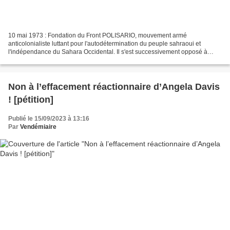
10 mai 1973 : Fondation du Front POLISARIO, mouvement armé
anticolonialiste luttant pour l'autodétermination du peuple sahraoui et
l'indépendance du Sahara Occidental. Il s'est successivement opposé à
l'Espagne puis à la Mauritanie et au Maroc. Il crée...
Non à l’effacement réactionnaire d’Angela Davis
! [pétition]
Publié le 15/09/2023 à 13:16
Par
Vendémiaire