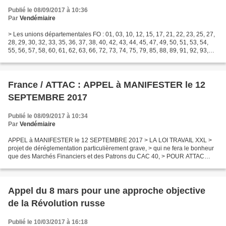
Publié le 08/09/2017 à 10:36
Par
Vendémiaire
> Les unions départementales FO : 01, 03, 10, 12, 15, 17, 21, 22, 23, 25, 27,
28, 29, 30, 32, 33, 35, 36, 37, 38, 40, 42, 43, 44, 45, 47, 49, 50, 51, 53, 54,
55, 56, 57, 58, 60, 61, 62, 63, 66, 72, 73, 74, 75, 79, 85, 88, 89, 91, 92, 93,
94, et l’Urif...
France / ATTAC : APPEL à MANIFESTER le 12
SEPTEMBRE 2017
Publié le 08/09/2017 à 10:34
Par
Vendémiaire
APPEL à MANIFESTER le 12 SEPTEMBRE 2017 > LA LOI TRAVAIL XXL >
projet de déréglementation particulièrement grave, > qui ne fera le bonheur
que des Marchés Financiers et des Patrons du CAC 40, > POUR ATTAC
C'EST TOUJOURS NON !!! > Attac63 vous appelle...
Appel du 8 mars pour une approche objective
de la Révolution russe
Publié le 10/03/2017 à 16:18