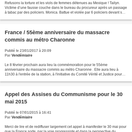
Refusons la torture et les viols de femmes détenues au Mexique ! Tailyn.
Victime d’une fausse couche dans le bureau du procureur après un passage
à tabac par des policiers. Monica. Battue et violée par 6 policiers devant son
mari et son frère. Fernanda....
France / 55ème anniversaire du massacre
commis au métro Charonne
Publié le 23/01/2017 à 20:09
Par
Vendémiaire
Le 8 février prochain aura lieu la commémoration pour le 55ème
anniversaire du massacre commis au métro Charonne . Elle aura lieu à
11h30 à l'entrée de la station, à l'initiative du Comité Vérité et Justice pour
Charonne et l'URIF-CGT. Philippe Martinez,...
Appel des Assises du Communisme pour le 30
mai 2015
Publié le 07/01/2015 à 16:41
Par
Vendémiaire
Merci de lire et de rediffuser largement cet appel à manifester le 30 mai pour
que la France sorte, par la voie progressiste et dans la perspective du